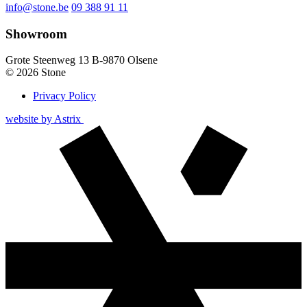
info@stone.be
09 388 91 11
Showroom
Grote Steenweg 13
B-9870
Olsene
© 2026 Stone
Privacy Policy
Page
website by
Astrix
Bottom