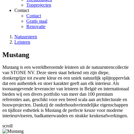
Topprojecten
Contact
Contact
Gratis staal
Renovatie
Natuursteen
Leisteen
Kruimelpad
Mustang
Mustang is een wereldberoemde leisteen uit de natuursteencollectie
van STONE NV. Deze steen staat bekend om zijn diepe,
donkergrijze tot zwarte kleur en een uniek natuurlijk splijtoppervlak
dat een authentiek en stoer karakter geeft aan elk interieur. Als
toonaangevende leverancier van leisteen in België en internationaal
bieden wij een divers portfolio van meer dan 100 premium
referenties aan, geschikt voor een breed scala aan architecturale en
bouwprojecten. Dankzij de onderhoudsvriendelijke eigenschappen
en tijdloze esthetiek is Mustang de perfecte keuze voor moderne
interieurvloeren, badkamerwanden en strakke keukenafwerkingen.
scroll