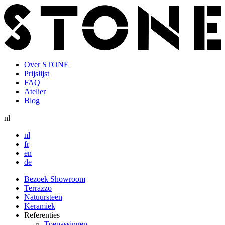
Overslaan
en
naar
de
inhoud
gaan
Over STONE
Prijslijst
Top
FAQ
navigation
Atelier
Blog
nl
nl
fr
en
de
Bezoek Showroom
Terrazzo
Hoofdnavigatie
Natuursteen
Keramiek
Referenties
Toepassingen